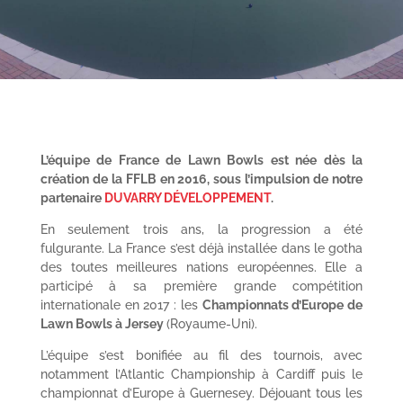
L’équipe de France de L
awn
Bowls est née dès la
création de la FFLB en 2016, sous l’impulsion de notre
partenaire
DUVARRY DÉVELOPPEMENT
.
En seulement trois ans, la progression a été
fulgurante. La France s’est déjà installée dans le gotha
des toutes meilleures nations européennes. Elle a
participé à sa première grande compétition
internationale en 2017 : les
Championnats d’Europe de
L
awn
Bowls à Jersey
(Royaume-Uni).
L’équipe s’est bonifiée au fil des tournois, avec
notamment l’Atlantic Championship à Cardiff puis le
championnat d’Europe à Guernesey. Déjouant tous les